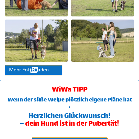

Mehr Fotos laden
WiWa TIPP
Wenn der süße Welpe plötzlich eigene Pläne hat
…
Herzlichen Glückwunsch!
–
dein Hund ist in der Pubertät!