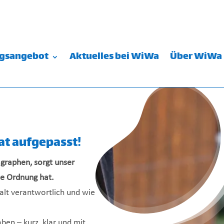
ngsangebot
Aktuelles bei WiWa
Über WiWa
t aufgepasst!
agraphen, sorgt unser
ne Ordnung hat.
halt verantwortlich und wie
aben – kurz, klar und mit